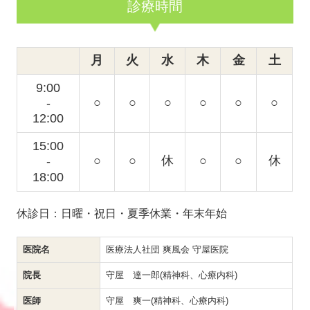
診療時間
月
火
水
木
金
土
9:00
○
○
○
○
○
○
-
12:00
15:00
○
○
休
○
○
休
-
18
:00
休診日：日曜・祝日・夏季休業・年末年始
医院名
医療法人社団 爽風会 守屋医院
院長
守屋 達一郎(精神科、心療内科)
医師
守屋 爽一(精神科、心療内科)