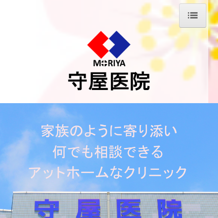
ホーム
当院について
医師の紹介
診療案内
デイサービス のぞみ
通所介護
居宅介護支援事業所
交通案内
求人情報