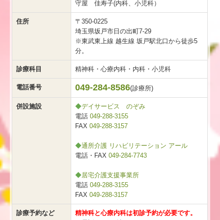
守屋 佳寿子(内科、小児科）
住所
〒350-0225
埼玉県坂戸市日の出町7-29
※東武東上線 越生線 坂戸駅北口から徒歩5
分。
診療科目
精神科・心療内科・内科・小児科
049-284-8586
電話番号
(診療所)
併設施設
◆
デイサービス のぞみ
電話
049-288-3155
FAX
049-288-3157
◆
通所介護 リハビリテーション アール
電話・FAX
049-284-7743
◆
居宅介護支援事業所
電話
049-288-3155
FAX
049-288-3157
診療予約など
精神科と心療内科は初診予約が必要です。