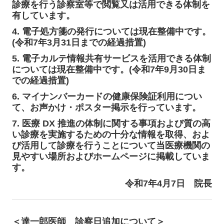
診療を行う診察室等で閲覧又は活
用できる体制を
有しています。
4. 電子処方箋の発行については現在整備中です。
(令和7年3月31日までの経過措
置)
5. 電子カルテ情報共有サービスを活用できる体制
については現在整備中です。(令
和7年9月30日ま
での経過措置)
6. マイナンバーカードの健康保険証利用につい
て、お声かけ・ポスター掲示を行っ
ています。
7. 医療 DX 推進の体制に関する事項および質の高
い診療を実施するための十分な情
報を取得、およ
び活用して診療を行うことについて当医療機関の
見やすい場所およびホームページに掲載していま
す。
令和7年4月7日
院長
＜達一郎医師 診察日追加について＞